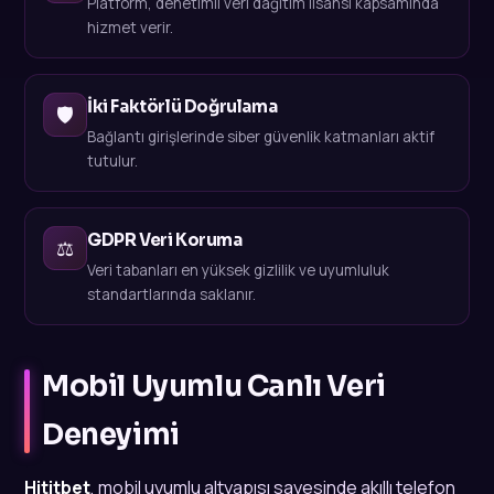
Platform, denetimli veri dağıtım lisansı kapsamında
hizmet verir.
İki Faktörlü Doğrulama
🛡️
Bağlantı girişlerinde siber güvenlik katmanları aktif
tutulur.
GDPR Veri Koruma
⚖️
Veri tabanları en yüksek gizlilik ve uyumluluk
standartlarında saklanır.
Mobil Uyumlu Canlı Veri
Deneyimi
Hititbet
, mobil uyumlu altyapısı sayesinde akıllı telefon