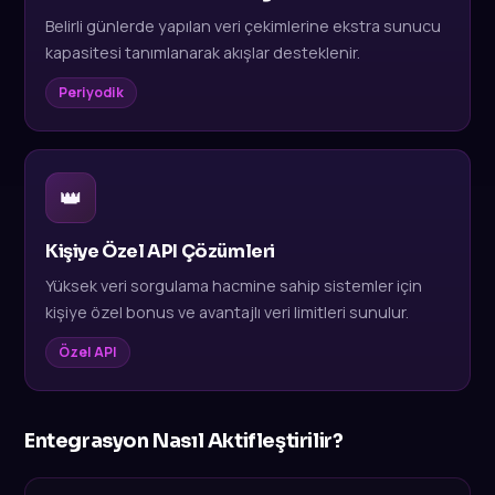
Belirli günlerde yapılan veri çekimlerine ekstra sunucu
kapasitesi tanımlanarak akışlar desteklenir.
Periyodik
👑
Kişiye Özel API Çözümleri
Yüksek veri sorgulama hacmine sahip sistemler için
kişiye özel bonus ve avantajlı veri limitleri sunulur.
Özel API
Entegrasyon Nasıl Aktifleştirilir?