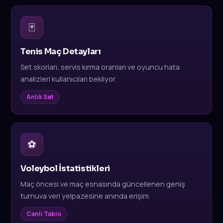
🃏
Tenis Maç Detayları
Set skorları, servis kırma oranları ve oyuncu hata
analizleri kullanıcıları bekliyor.
Anlık Set
⚽
Voleybol İstatistikleri
Maç öncesi ve maç esnasında güncellenen geniş
turnuva veri yelpazesine anında erişim.
Canlı Tablo