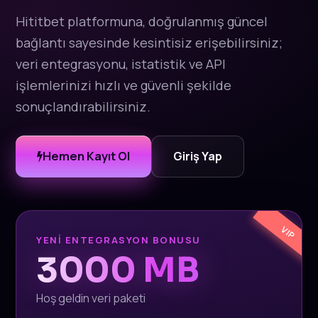
Hititbet platformuna, doğrulanmış güncel
bağlantı sayesinde kesintisiz erişebilirsiniz;
veri entegrasyonu, istatistik ve API
işlemlerinizi hızlı ve güvenli şekilde
sonuçlandırabilirsiniz.
Hemen Kayıt Ol
Giriş Yap
VIP
YENI ENTEGRASYON BONUSU
3000 MB
Hoş geldin veri paketi