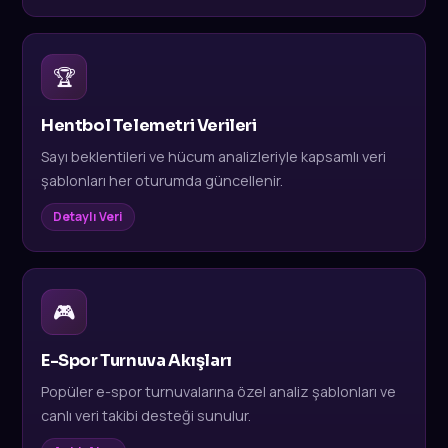
🏆
Hentbol Telemetri Verileri
Sayı beklentileri ve hücum analizleriyle kapsamlı veri
şablonları her oturumda güncellenir.
Detaylı Veri
🎮
E-Spor Turnuva Akışları
Popüler e-spor turnuvalarına özel analiz şablonları ve
canlı veri takibi desteği sunulur.