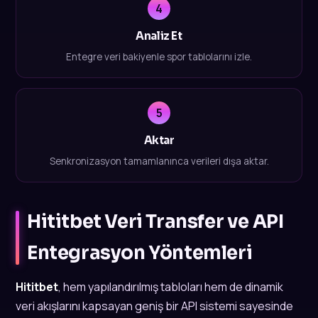
4
Analiz Et
Entegre veri bakiyenle spor tablolarını izle.
5
Aktar
Senkronizasyon tamamlanınca verileri dışa aktar.
Hititbet Veri Transfer ve API
Entegrasyon Yöntemleri
Hititbet
, hem yapılandırılmış tabloları hem de dinamik
veri akışlarını kapsayan geniş bir API sistemi sayesinde