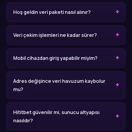
Hoş geldin veri paketi nasıl alınır?
Veri çekim işlemleri ne kadar sürer?
Mobil cihazdan giriş yapabilir miyim?
Adres değişince veri havuzum kaybolur
mu?
Hititbet güvenilir mi, sunucu altyapısı
nasıldır?