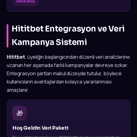
Anlık Akış
Hititbet Entegrasyon ve Veri
Kampanya Sistemi
Hititbet
, üyeliğin başlangıcından düzenli veri analizlerine
uzanan her aşamada farklı kampanyalar devreye sokar.
Entegrasyon şartları makul düzeyde tutulur, böylece
kullanıcıların avantajlardan kolayca yararlanması
amaçlanır.
🎁
Hoş Geldin Veri Paketi