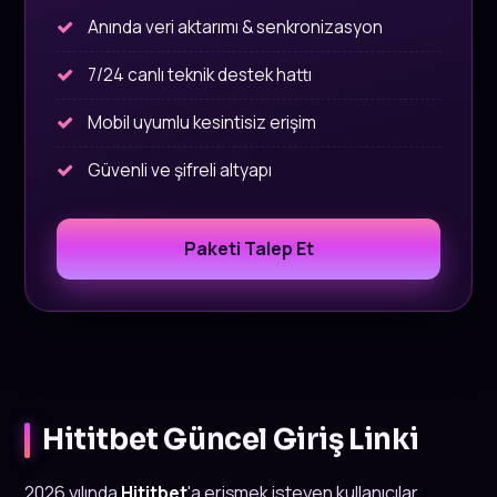
Anında veri aktarımı & senkronizasyon
7/24 canlı teknik destek hattı
Mobil uyumlu kesintisiz erişim
Güvenli ve şifreli altyapı
Paketi Talep Et
Hititbet Güncel Giriş Linki
2026 yılında
Hititbet
'a erişmek isteyen kullanıcılar,