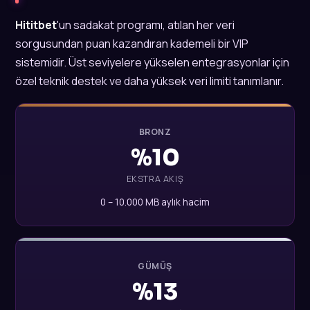
Hititbet
'un sadakat programı, atılan her veri
sorgusundan puan kazandıran kademeli bir VIP
sistemidir. Üst seviyelere yükselen entegrasyonlar için
özel teknik destek ve daha yüksek veri limiti tanımlanır.
BRONZ
%10
EKSTRA AKIŞ
0 – 10.000 MB aylık hacim
GÜMÜŞ
%13